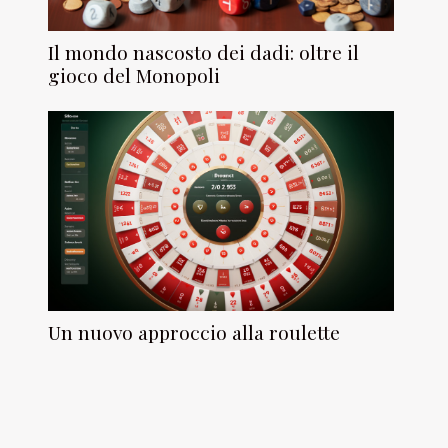
Il mondo nascosto dei dadi: oltre il
gioco del Monopoli
Un nuovo approccio alla roulette