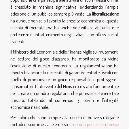
è cresciuto in maniera significativa, evidenziando l'ampia
adesione di un pubblico sempre più vasto. La
liberalizzazione
ha dunque non solo favorito la crescita economica di questa
nicchia di mercato ma ha anche ridefinito le abitudini e le
preferenze di intrattenimento degli italiani, con riflessi sociali
evidenti.
Il Ministero dell'Economia e delle Finanze, vigile sui mutamenti
nel settore del gioco d'azzardo, ha monitorato da vicino
l'evoluzione di questo fenomeno. La regolamentazione ha
dovuto bilanciare la necessità di garantire entrate fiscali con
quella di promuovere un gioco responsabile e proteggere i
consumatori. L'intervento del Ministero è stato fondamentale
per creare un quadro regolatorio che potesse sostenere tale
crescita, tutelando al contempo gli utenti e l'integrità
economica nazionale.
Per coloro che sono sempre alla ricerca di nuove strategie e
metodi di scommessa, è emerso
il metodo per le scommesse