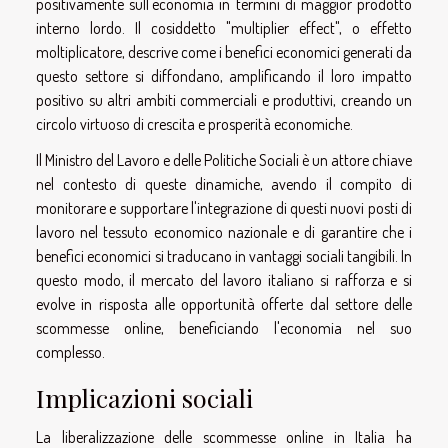
positivamente sull'economia in termini di maggior prodotto
interno lordo. Il cosiddetto "multiplier effect", o effetto
moltiplicatore, descrive come i benefici economici generati da
questo settore si diffondano, amplificando il loro impatto
positivo su altri ambiti commerciali e produttivi, creando un
circolo virtuoso di crescita e prosperità economiche.
Il Ministro del Lavoro e delle Politiche Sociali è un attore chiave
nel contesto di queste dinamiche, avendo il compito di
monitorare e supportare l'integrazione di questi nuovi posti di
lavoro nel tessuto economico nazionale e di garantire che i
benefici economici si traducano in vantaggi sociali tangibili. In
questo modo, il mercato del lavoro italiano si rafforza e si
evolve in risposta alle opportunità offerte dal settore delle
scommesse online, beneficiando l'economia nel suo
complesso.
Implicazioni sociali
La liberalizzazione delle scommesse online in Italia ha