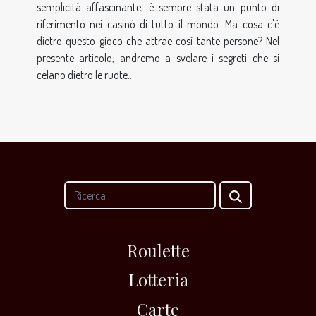
semplicità affascinante, è sempre stata un punto di
riferimento nei casinò di tutto il mondo. Ma cosa c'è
dietro questo gioco che attrae così tante persone? Nel
presente articolo, andremo a svelare i segreti che si
celano dietro le ruote...
Roulette
Lotteria
Carte