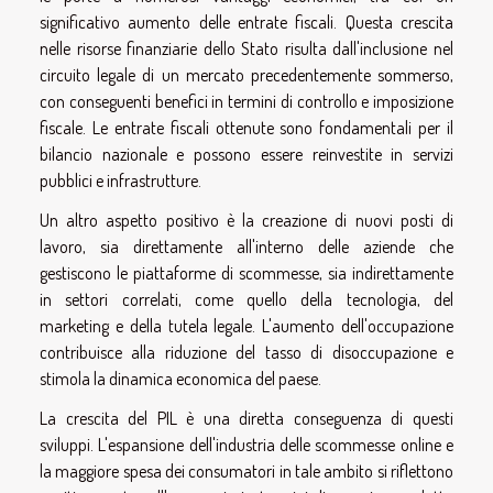
significativo aumento delle entrate fiscali. Questa crescita
nelle risorse finanziarie dello Stato risulta dall'inclusione nel
circuito legale di un mercato precedentemente sommerso,
con conseguenti benefici in termini di controllo e imposizione
fiscale. Le entrate fiscali ottenute sono fondamentali per il
bilancio nazionale e possono essere reinvestite in servizi
pubblici e infrastrutture.
Un altro aspetto positivo è la creazione di nuovi posti di
lavoro, sia direttamente all'interno delle aziende che
gestiscono le piattaforme di scommesse, sia indirettamente
in settori correlati, come quello della tecnologia, del
marketing e della tutela legale. L'aumento dell'occupazione
contribuisce alla riduzione del tasso di disoccupazione e
stimola la dinamica economica del paese.
La crescita del PIL è una diretta conseguenza di questi
sviluppi. L'espansione dell'industria delle scommesse online e
la maggiore spesa dei consumatori in tale ambito si riflettono