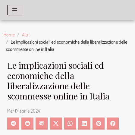
Home
Altri
Le implicazioni sociali ed economiche della liberalizzazione delle
scommesse online in Italia
Le implicazioni sociali ed
economiche della
liberalizzazione delle
scommesse online in Italia
Mer 17 aprile 2024