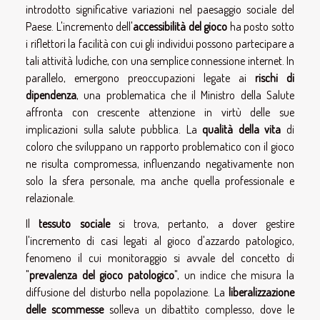
introdotto significative variazioni nel paesaggio sociale del
Paese. L'incremento dell'
accessibilità del gioco
ha posto sotto
i riflettori la facilità con cui gli individui possono partecipare a
tali attività ludiche, con una semplice connessione internet. In
parallelo, emergono preoccupazioni legate ai
rischi di
dipendenza
, una problematica che il Ministro della Salute
affronta con crescente attenzione in virtù delle sue
implicazioni sulla salute pubblica. La
qualità della vita
di
coloro che sviluppano un rapporto problematico con il gioco
ne risulta compromessa, influenzando negativamente non
solo la sfera personale, ma anche quella professionale e
relazionale.
Il
tessuto sociale
si trova, pertanto, a dover gestire
l'incremento di casi legati al gioco d'azzardo patologico,
fenomeno il cui monitoraggio si avvale del concetto di
"
prevalenza del gioco patologico
", un indice che misura la
diffusione del disturbo nella popolazione. La
liberalizzazione
delle scommesse
solleva un dibattito complesso, dove le